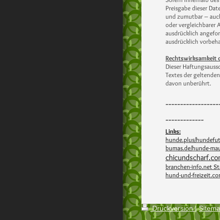
Preisgabe dieser Dat
und zumutbar – auch
oder vergleichbarer
ausdrücklich angefor
ausdrücklich vorbeha
Rechtswirksamkeit 
Dieser Haftungsaussc
Textes der geltenden
davon unberührt.
------------------
-------------
Links:
hunde.plus/hundefut
bumas.de/hunde-mau
chicundscharf.c
branchen-info.net St
hund-und-freizeit.c
Druckversion
|
Sitem