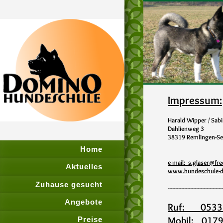
Impressum:
Harald Wipper / Sab
Dahlienweg 3
38319 Remlingen-S
Home
e-mail: s.glaser@fre
Aktuelles
www.hundeschule-
Zuhause gesucht
-------------------------------------
Angebote
Ruf: 05336
Mobil: 0179 
Preise