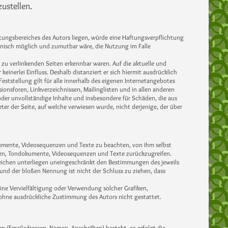
ustellen.
rtungsbereiches des Autors liegen, würde eine Haftungsverpflichtung
echnisch möglich und zumutbar wäre, die Nutzung im Falle
n zu verlinkenden Seiten erkennbar waren. Auf die aktuelle und
einerlei Einfluss. Deshalb distanziert er sich hiermit ausdrücklich
Feststellung gilt für alle innerhalb des eigenen Internetangebotes
onsforen, Linkverzeichnissen, Mailinglisten und in allen anderen
 oder unvollständige Inhalte und insbesondere für Schäden, die aus
er der Seite, auf welche verwiesen wurde, nicht derjenige, der über
dokumente, Videosequenzen und Texte zu beachten, von ihm selbst
fiken, Tondokumente, Videosequenzen und Texte zurückzugreifen.
eichen unterliegen uneingeschränkt den Bestimmungen des jeweils
und der bloßen Nennung ist nicht der Schluss zu ziehen, dass
 Eine Vervielfältigung oder Verwendung solcher Grafiken,
ohne ausdrückliche Zustimmung des Autors nicht gestattet.
n (Emailadressen, Namen, Anschriften) besteht, so erfolgt die