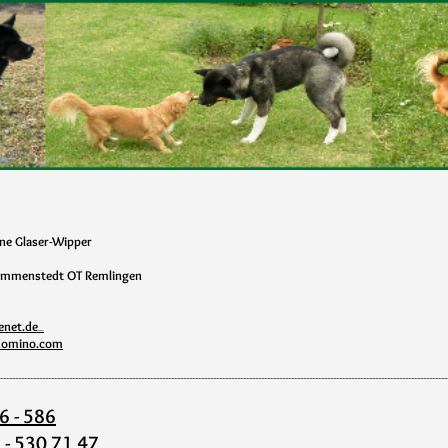
ine
Glaser-Wipper
emmenstedt OT Remlingen
enet.de
.
..
domino.com
-----------------------------------------------------------------------------------------------------------------------------------------------------
 - 586
- 530 71 47