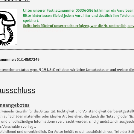
Unter unserer Festnetznummer 05336-586 ist immer ein Anrufbean
Bitte hinterlassen Sie bei jedem Anruf klar und deutlich Ihre Tele
speichert.
Sollte kein Rückruf unsererseits erfolgen, war die Nr. undeutlich, un
<< Neues Bild mit Text >>
-----------------------------------------------------------------------------------------------------------------------------------------------------
onsnummer: 51/148/07249
unternehmerstatus gem. § 19 UStG erheben wir keine Umsatzsteuer
und weisen die
ausschluss
lineangebotes
keinerlei Gewähr für die Aktualität, Richtigkeit und Vollständigkeit der bereitgest
ch auf Schäden materieller oder ideeller Art beziehen, die durch die Nutzung oder 
 und unvollständiger Informationen verursacht wurden, sind grundsätzlich ausgeschlo
s Verschulden vorliegt.
reibleibend und unverbindlich. Der Autor behält es sich ausdrücklich vor, Teile de