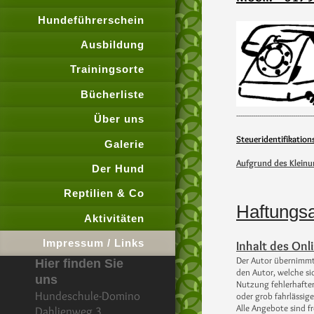
Hundeführerschein
Ausbildung
Trainingsorte
Bücherliste
-------------------------------------
Über uns
Steueridentifikati
Galerie
Aufgrund des Klein
Der Hund
Reptilien & Co
Haftungs
Aktivitäten
Impressum / Links
Inhalt des On
Der Autor übernimmt 
Hier finden Sie
den Autor, welche si
uns
Nutzung fehlerhafter
Hundeschule-Domino
oder grob fahrlässige
Alle Angebote sind f
Dahlienweg 3