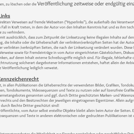
Veröffentlichung zeitweise oder endgültig einz
en, zu löschen oder die
Links
direkten Verweisen auf fremde Webseiten (“Hyperlinks”), die außerhalb des Verantwo
m Fall in Kraft treten, in dem der Autor von den Inhalten Kenntnis hat und es ihm t
e zu verhindern.
ermit ausdrücklich, dass zum Zeitpunkt der Linksetzung keine illegalen Inhalte auf de
, die Inhalte oder die Urheberschaft der verlinkten/verknüpften Seiten hat der Autor k
ler verlinkten /verknüpften Seiten, die nach der Linksetzung verändert wurden. Diese 
Verweise sowie für Fremdeinträge in vom Autor eingerichteten Gästebüchern, Diskussi
en, auf deren Inhalt externe Schreibzugriffe möglich sind. Für illegale, fehlerhafte
htnutzung solcherart dargebotener Informationen entstehen, haftet allein der Anbiet
ge Veröffentlichung lediglich verweist.
Kennzeichenrecht
bt, in allen Publikationen die Urheberrechte der verwendeten Bilder, Grafiken, Ton
afiken, Tondokumente, Videosequenzen und Texte zu nutzen oder auf lizenzfreie Gra
Internetangebotes genannten und ggf. durch Dritte geschützten Marken- und Warenz
rechts und den Besitzrechten der jeweiligen eingetragenen Eigentümer. Allein aufgr
durch Rechte Dritter geschützt sind!
öffentlichte, vom Autor selbst erstellte Objekte bleibt allein beim Autor der Seiten.
sequenzen und Texte in anderen elektronischen oder gedruckten Publikationen ist 
 Internetangebotes die Möglichkeit zur Eingabe persönlicher oder geschäftlicher Date