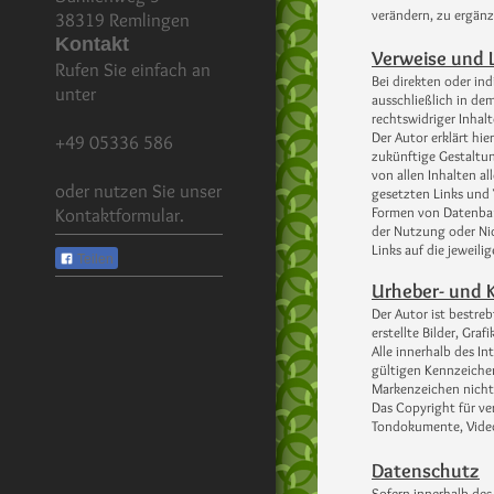
verändern, zu ergänz
38319
Remlingen
Kontakt
Verweise und 
Rufen Sie einfach an
Bei direkten oder in
unter
ausschließlich in de
rechtswidriger Inhalt
Der Autor erklärt hi
+49 05336 586
zukünftige Gestaltung
von allen Inhalten al
oder nutzen Sie unser
gesetzten Links und 
Formen von Datenbank
Kontaktformular.
der Nutzung oder Nic
Links auf die jeweili
Teilen
Urheber- und 
Der Autor ist bestre
erstellte Bilder, Gr
Alle innerhalb des 
gültigen Kennzeichen
Markenzeichen nicht 
Das Copyright für ver
Tondokumente, Video
Datenschutz
Sofern innerhalb des