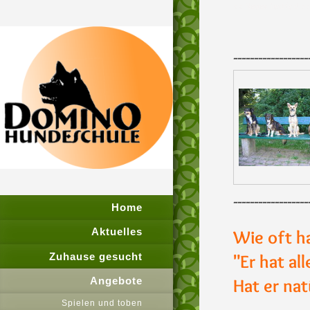
<< Neues Textfeld >
Ju
------------------
------------------
Home
Aktuelles
Wie oft h
Zuhause gesucht
"Er hat al
Angebote
Hat er nat
Spielen und toben