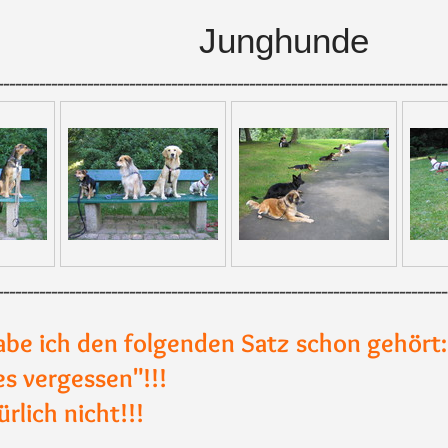
>
nghunde
---------------------------------------------------------------------------
---------------------------------------------------------------------------
abe ich den folgenden Satz schon gehört:
les vergessen"!!!
ürlich nicht!!!