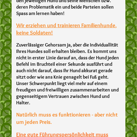
den jeweiligen Hund und seine Menschen bzw.
deren Problematik ein und beide Parteien sollen
Spass am lernen haben!
Wir erziehen und trainieren
Familienhunde,
keine Soldaten!
Zuverlässiger Gehorsam ja, aber die Individuallität
Ihres Hundes soll erhalten bleiben.
Es
kommt uns
nicht in erster
Linie darauf an, dass der Hund jeden
Befehl
im
Bruchteil einer
Sekunde
ausführt und
auch nicht darauf, dass Ihr Hund akkurat gerade
sitzt ode
r wie ans Knie genagelt bei Fuß geht.
Unser Schwerpunkt liegt viel mehr auf einem
freudigen und freiwilligen zusammenarbeiten und
gegenseitigem Vertrauen zwischen Hund und
Halter.
Natürlich muss es funktionieren - aber nicht
um jeden Preis.
Eine gute Führungspersönlichkeit muss